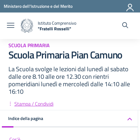
Vai ai contenuti
Vai al menu di navigazione
Vai al footer
Ministero dell'Istruzione e del Merito
Istituto Comprensivo
"Fratelli Rosselli"
— Visita la pagina iniziale della scuola
SCUOLA PRIMARIA
Scuola Primaria Pian Camuno
La Scuola svolge le lezioni dal lunedì al sabato
dalle ore 8.10 alle ore 12.30 con rientri
pomeridiani lunedì e mercoledì dalle 14:10 alle
16:10
Stampa / Condividi
Indice della pagina
Cos'è