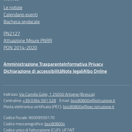
Le notizie
Calendario eventi
Bacheca sindacale
PN2127
Attuazione Misure PNRR
PON 2014-2020
Amministrazione Trasparente
Informativa Privacy
Dichiarazione di accessibilità
Note legali
Albo Online
Indirizzo:
Via Camillo Golgi, 1 25050 Artogne (Brescia)
Centralino:
+39 0364 591 528
Email:
bsic80800x@istruzione.it
Posta elettronica certificata (PEC):
bsic80800x@pec.istruzione.it
Codice fiscale: 90009550170
Codice meccanografico:
bsic80800x
Codice unico di fatturazione (CUF): UF7AIT