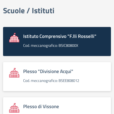
Scuole / Istituti
elenco degli organi
Istituto Comprensivo "F.lli Rosselli"
Cod. meccanografico: BSIC80800X
Plesso "Divisione Acqui"
Cod. meccanografico: BSEE808012
Plesso di Vissone