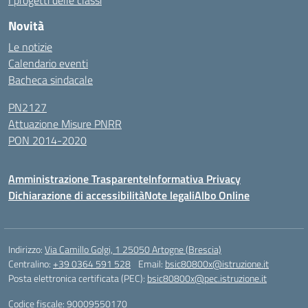
I progetti delle classi
Novità
Le notizie
Calendario eventi
Bacheca sindacale
PN2127
Attuazione Misure PNRR
PON 2014-2020
Amministrazione Trasparente
Informativa Privacy
Dichiarazione di accessibilità
Note legali
Albo Online
Indirizzo:
Via Camillo Golgi, 1 25050 Artogne (Brescia)
Centralino:
+39 0364 591 528
Email:
bsic80800x@istruzione.it
Posta elettronica certificata (PEC):
bsic80800x@pec.istruzione.it
Codice fiscale: 90009550170