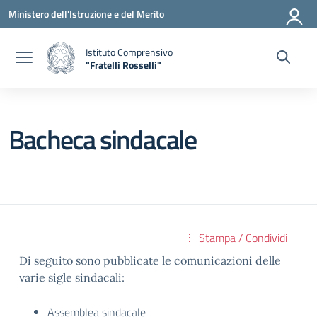
Vai ai contenuti
Vai al menu di navigazione
Vai al footer
Ministero dell'Istruzione e del Merito
Istituto Comprensivo
"Fratelli Rosselli"
— Visita la pagina iniziale della scuola
Bacheca sindacale
Stampa / Condividi
Di seguito sono pubblicate le comunicazioni delle
varie sigle sindacali:
Assemblea sindacale