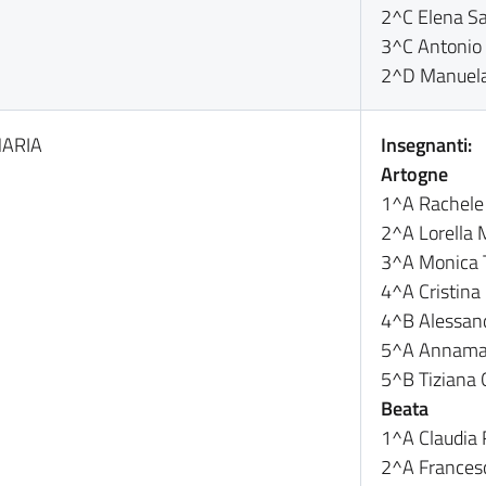
2^C Elena Sa
3^C Antonio
2^D Manuela
IMARIA
Insegnanti:
Artogne
1^A Rachele 
2^A Lorella M
3^A Monica 
4^A Cristina 
4^B Alessan
5^A Annamar
5^B Tiziana O
Beata
1^A Claudia 
2^A Frances