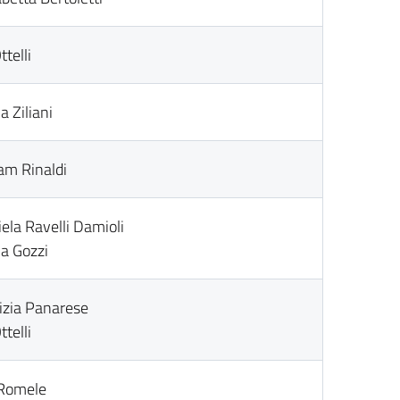
ttelli
a Ziliani
iam Rinaldi
ela Ravelli Damioli
ia Gozzi
rizia Panarese
ttelli
 Romele