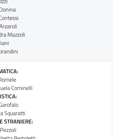
ozzi
 Donina
Contessi
Arzaroli
dra Mazzoli
iani
orandini
ATICA:
 Romele
uela Cominelli
STICA:
Garofalo
ia Squaratti
E STRANIERE:
 Pezzoli
abetta Bertoletti