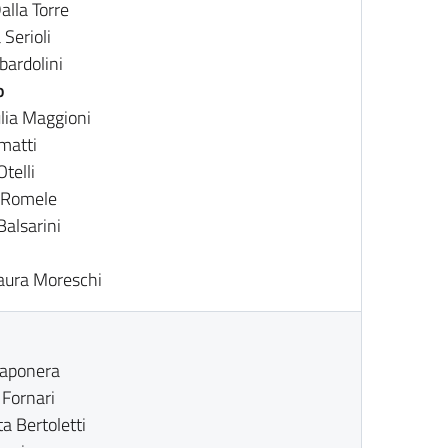
lla Torre
Serioli
ardolini
o
lia Maggioni
matti
telli
 Romele
Balsarini
Laura Moreschi
Caponera
 Fornari
a Bertoletti