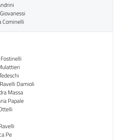
ndrini
 Giovanessi
 Cominelli
Fostinelli
ulattieri
Tedeschi
Ravelli Damioli
dra Massa
ia Papale
ttelli
Ravelli
ca Pe