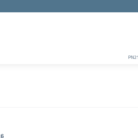
la scuola
PN2
26