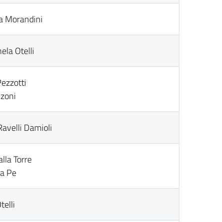
ia Morandini
ela Otelli
Pezzotti
nzoni
 Ravelli Damioli
lla Torre
ca Pe
telli