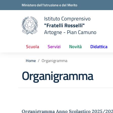
Vai ai contenuti
Vai al menu di navigazione
Vai al footer
Ministero dell'Istruzione e del Merito
Istituto Comprensivo
"Fratelli Rosselli"
Artogne - Pian Camuno
e della scuola
— Visita la pagina iniziale del
Scuola
Servizi
Novità
Didattica
Home
Organigramma
Organigramma
Organigramma Anno Scolastico 2025/20