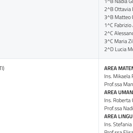
1^B Nadia G
2^B Ottavia
3^B Matteo 
1^C Fabrizio 
2^C Alessan
3^C Maria Zil
2^D Lucia M
TI)
AREA MATEM
Ins. Mikaela
Prof.ssa Man
AREA UMANI
Ins. Roberta 
Prof.ssa Nad
AREA LINGU
Ins. Stefania
Prof.ssa Elis