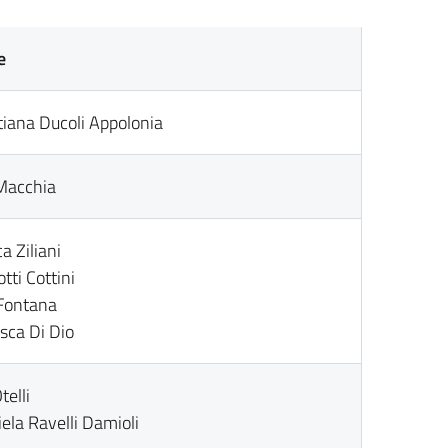
e
tiana Ducoli Appolonia
Macchia
a Ziliani
tti Cottini
 Fontana
sca Di Dio
telli
ela Ravelli Damioli