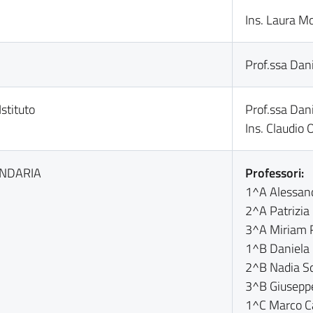
Ins. Laura M
Prof.ssa Dani
stituto
Prof.ssa Dani
Ins. Claudio O
CONDARIA
Professori:
1^A Alessan
2^A Patrizia
3^A Miriam R
1^B Daniela 
2^B Nadia Sq
3^B Giusepp
1^C Marco C