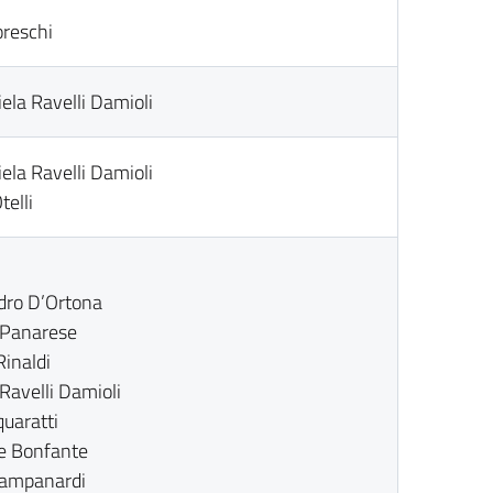
oreschi
ela Ravelli Damioli
ela Ravelli Damioli
telli
dro D’Ortona
 Panarese
inaldi
Ravelli Damioli
uaratti
e Bonfante
ampanardi