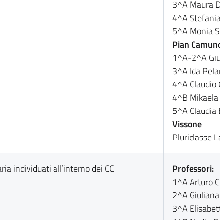
3^A Maura Da
4^A Stefania 
5^A Monia Sb
Pian Camun
1^A-2^A Giu
3^A Ida Pela
4^A Claudio O
4^B Mikaela
5^A Claudia 
Vissone
Pluriclasse 
ria individuati all’interno dei CC
Professori:
1^A Arturo 
2^A Giuliana
3^A Elisabett