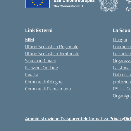
"F
A
— 
Link Esterni
La Scuo
MIM
I luoghi
Ufficio Scolastico Regionale
I numeri 
Ufficio Scolastico Territoriale
Le carte 
Scuola in Chiaro
Organizz
Iscrizioni On Line
La storia
Invalsi
Dati di c
Comune di Artogne
protezion
Comune di Piancamuno
RSU – Co
Organig
Amministrazione Trasparente
Informativa Privacy
Dic