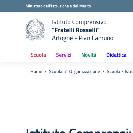
Vai ai contenuti
Vai al menu di navigazione
Vai al footer
Ministero dell'Istruzione e del Merito
Istituto Comprensivo
"Fratelli Rosselli"
Artogne - Pian Camuno
e della scuola
— Visita la pagina iniziale del
Scuola
Servizi
Novità
Didattica
Home
Scuola
Organizzazione
Scuola / Isti