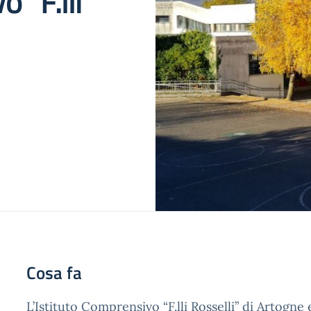
 “F.lli
Cosa fa
L’Istituto Comprensivo “F.lli Rosselli” di Artogn