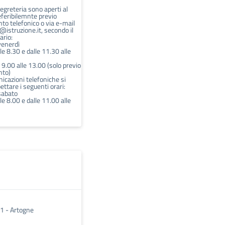
 segreteria sono aperti al
eferibilemnte previo
o telefonico o via e-mail
istruzione.it, secondo il
ario:
venerdì
lle 8.30 e dalle 11.30 alle
 9.00 alle 13.00 (solo previo
to)
icazioni telefoniche si
pettare i seguenti orari:
sabato
lle 8.00 e dalle 11.00 alle
, 1 - Artogne