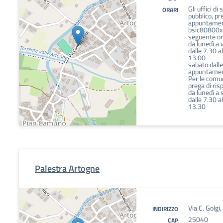
Gli uffici di
ORARI
pubblico, pr
appuntament
bsic80800x@
seguente or
da lunedì a 
dalle 7.30 a
13.00
sabato dalle
appuntamen
Per le comun
prega di ris
da lunedì a 
dalle 7.30 a
13.30
Palestra Artogne
Via C. Golgi
INDIRIZZO
25040
CAP