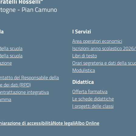
ratelli Rosselli"
rtogne - Pian Camuno
Visita la pagina iniziale della scuola
la
I Servizi
Area operatori economici
della scuola
Iscrizioni anno scolastico 202
della scuola
Libri di testo
azione
Orari segreteria e dati della scu
Modulistica
ontatto del Responsabile della
Didattica
e dei dati (RPD)
Offerta formativa
ntrattazione integrativa
Le schede didattiche
ramma
I progetti delle classi
hiarazione di accessibilità
Note legali
Albo Online