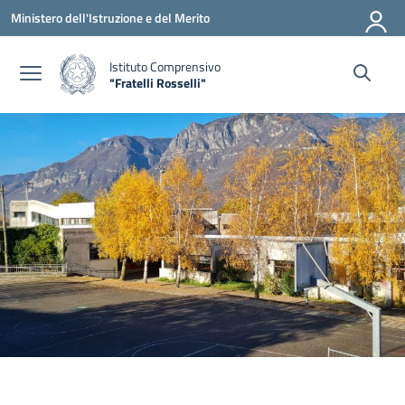
Vai ai contenuti
Vai al menu di navigazione
Vai al footer
Ministero dell'Istruzione e del Merito
Istituto Comprensivo
"Fratelli Rosselli"
— Visita la pagina iniziale della scuola