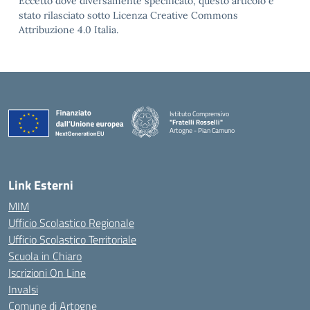
Eccetto dove diversamente specificato, questo articolo è
stato rilasciato sotto Licenza Creative Commons
Attribuzione 4.0 Italia.
Istituto Comprensivo
"Fratelli Rosselli"
Artogne - Pian Camuno
— Visita la pagina iniziale della scuola
Link Esterni
MIM
Ufficio Scolastico Regionale
Ufficio Scolastico Territoriale
Scuola in Chiaro
Iscrizioni On Line
Invalsi
Comune di Artogne