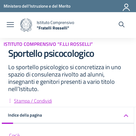
Vai ai contenuti
Vai al menu di navigazione
Vai al footer
Ministero dell'Istruzione e del Merito
Istituto Comprensivo
"Fratelli Rosselli"
— Visita la pagina iniziale della scuola
ISTITUTO COMPRENSIVO “F.LLI ROSSELLI”
Sportello psicocologico
Lo sportello psicologico si concretizza in uno
spazio di consulenza rivolto ad alunni,
insegnanti e genitori presenti a vario titolo
nell’Istituto.
Stampa / Condividi
Indice della pagina
Cos'è