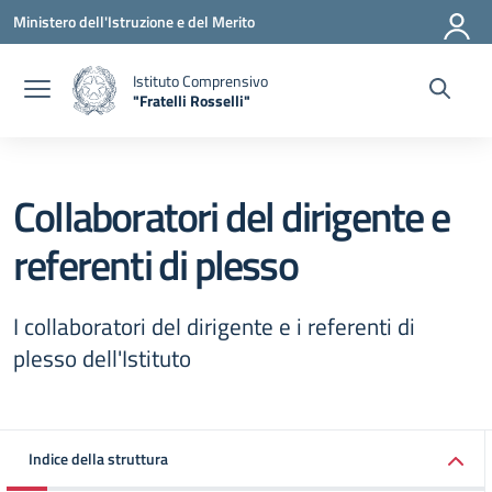
Vai ai contenuti
Vai al menu di navigazione
Vai al footer
Ministero dell'Istruzione e del Merito
Istituto Comprensivo
"Fratelli Rosselli"
— Visita la pagina iniziale della scuola
Collaboratori del dirigente e
referenti di plesso
I collaboratori del dirigente e i referenti di
plesso dell'Istituto
Indice della struttura