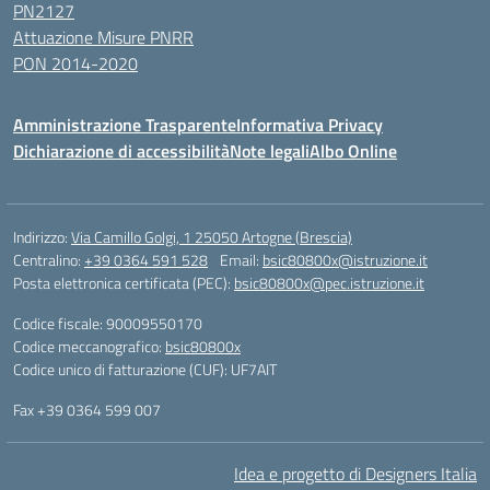
PN2127
Attuazione Misure PNRR
PON 2014-2020
Amministrazione Trasparente
Informativa Privacy
Dichiarazione di accessibilità
Note legali
Albo Online
Indirizzo:
Via Camillo Golgi, 1 25050 Artogne (Brescia)
Centralino:
+39 0364 591 528
Email:
bsic80800x@istruzione.it
Posta elettronica certificata (PEC):
bsic80800x@pec.istruzione.it
Codice fiscale: 90009550170
Codice meccanografico:
bsic80800x
Codice unico di fatturazione (CUF): UF7AIT
Fax +39 0364 599 007
Idea e progetto di Designers Italia