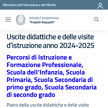
Vai ai contenuti
Vai al menu di navigazione
Vai al footer
Ministero dell'Istruzione e del Merito
Istituto Comprensivo
"Fratelli Rosselli"
— Visita la pagina iniziale della scuola
Uscite didattiche e delle visite
d’istruzione anno 2024-2025
Percorsi di Istruzione e
Formazione Professionale,
Scuola dell'Infanzia, Scuola
Primaria, Scuola Secondaria di
primo grado, Scuola Secondaria
di secondo grado
Piano delle uscite didattiche e delle visite