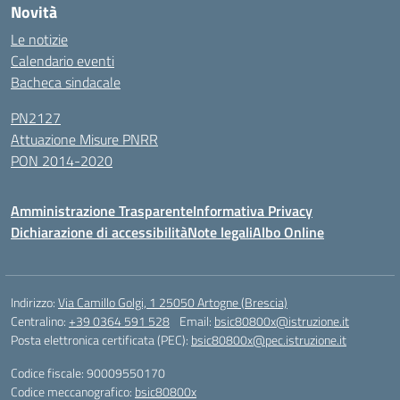
Novità
Le notizie
Calendario eventi
Bacheca sindacale
PN2127
Attuazione Misure PNRR
PON 2014-2020
Amministrazione Trasparente
Informativa Privacy
Dichiarazione di accessibilità
Note legali
Albo Online
Indirizzo:
Via Camillo Golgi, 1 25050 Artogne (Brescia)
Centralino:
+39 0364 591 528
Email:
bsic80800x@istruzione.it
Posta elettronica certificata (PEC):
bsic80800x@pec.istruzione.it
Codice fiscale: 90009550170
Codice meccanografico:
bsic80800x