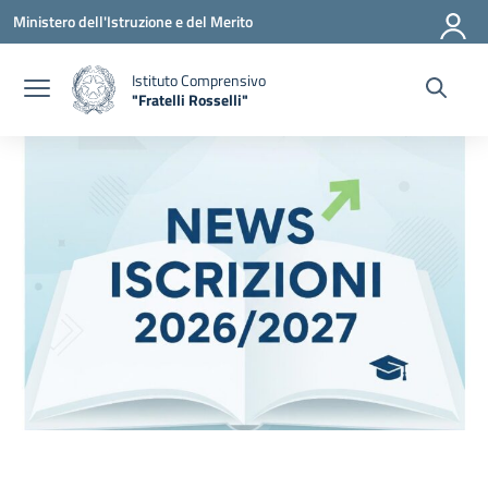
Vai ai contenuti
Vai al menu di navigazione
Vai al footer
Ministero dell'Istruzione e del Merito
Istituto Comprensivo
"Fratelli Rosselli"
— Visita la pagina iniziale della scuola