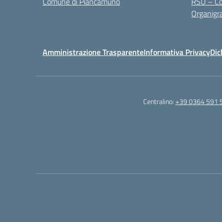
Comune di Piancamuno
RSU – Co
Organig
Amministrazione Trasparente
Informativa Privacy
Dic
Centralino:
+39 0364 591 