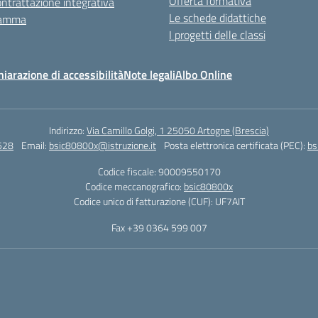
Offerta formativa
ntrattazione integrativa
Le schede didattiche
ramma
I progetti delle classi
hiarazione di accessibilità
Note legali
Albo Online
Indirizzo:
Via Camillo Golgi, 1 25050 Artogne (Brescia)
528
Email:
bsic80800x@istruzione.it
Posta elettronica certificata (PEC):
bs
Codice fiscale: 90009550170
Codice meccanografico:
bsic80800x
Codice unico di fatturazione (CUF): UF7AIT
Fax +39 0364 599 007