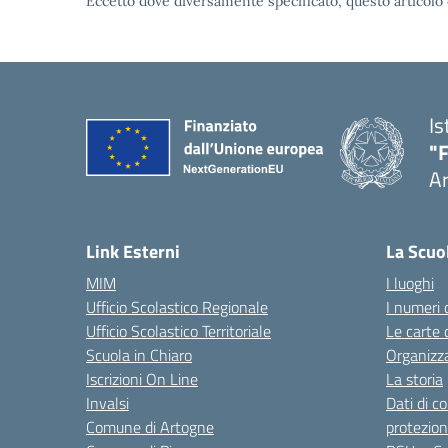
Eccetto dove diversamente specificato, questo articolo 
Is
"F
A
— 
Link Esterni
La Scuo
MIM
I luoghi
Ufficio Scolastico Regionale
I numeri 
Ufficio Scolastico Territoriale
Le carte 
Scuola in Chiaro
Organizz
Iscrizioni On Line
La storia
Invalsi
Dati di c
Comune di Artogne
protezion