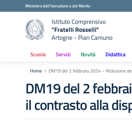
Vai ai contenuti
Vai al menu di navigazione
Vai al footer
Ministero dell'Istruzione e del Merito
Istituto Comprensivo
"Fratelli Rosselli"
Artogne - Pian Camuno
e della scuola
— Visita la pagina iniziale del
Scuola
Servizi
Novità
Didattica
Home
DM19 del 2 febbraio 2024 – Riduzione dei di
DM19 del 2 febbraio
il contrasto alla di