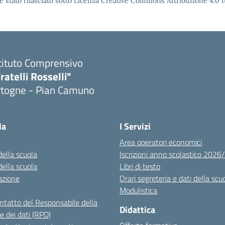
è stato rilasciato sotto Licenza Creative Commons Attribuzione 4.0 It
tituto Comprensivo
ratelli Rosselli"
rtogne - Pian Camuno
Visita la pagina iniziale della scuola
la
I Servizi
Area operatori economici
della scuola
Iscrizioni anno scolastico 202
della scuola
Libri di testo
azione
Orari segreteria e dati della scu
Modulistica
ontatto del Responsabile della
Didattica
e dei dati (RPD)