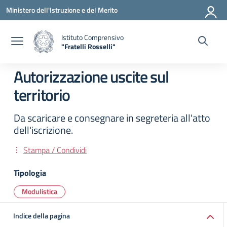
Vai ai contenuti
Vai al menu di navigazione
Vai al footer
Ministero dell'Istruzione e del Merito
Istituto Comprensivo
"Fratelli Rosselli"
— Visita la pagina iniziale della scuola
Autorizzazione uscite sul
territorio
Da scaricare e consegnare in segreteria all'atto
dell'iscrizione.
Stampa / Condividi
Tipologia
Modulistica
Indice della pagina