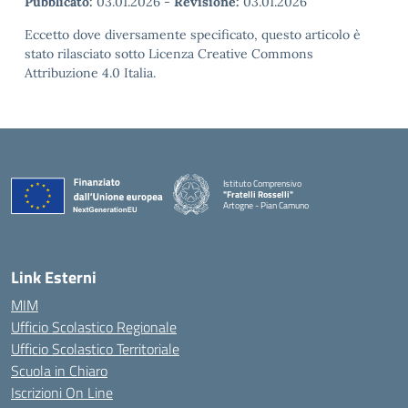
Pubblicato:
03.01.2026
-
Revisione:
03.01.2026
Eccetto dove diversamente specificato, questo articolo è
stato rilasciato sotto Licenza Creative Commons
Attribuzione 4.0 Italia.
Istituto Comprensivo
"Fratelli Rosselli"
Artogne - Pian Camuno
— Visita la pagina iniziale della scuola
Link Esterni
MIM
Ufficio Scolastico Regionale
Ufficio Scolastico Territoriale
Scuola in Chiaro
Iscrizioni On Line