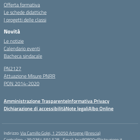
Offerta formativa
Le schede didattiche
I progetti delle classi
Novità
Le notizie
Calendario eventi
Bacheca sindacale
PN2127
Attuazione Misure PNRR
PON 2014-2020
Amministrazione Trasparente
Informativa Privacy
Dichiarazione di accessibilità
Note legali
Albo Online
Indirizzo:
Via Camillo Golgi, 1 25050 Artogne (Brescia)
Centralino:
+39 0364 591 528
Email:
bsic80800x@istruzione.it