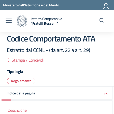
Vai ai contenuti
Vai al menu di navigazione
Vai al footer
Ministero dell'Istruzione e del Merito
Istituto Comprensivo
"Fratelli Rosselli"
— Visita la pagina iniziale della scuola
Codice Comportamento ATA
Estratto dal CCNL - (da art. 22 a art. 29)
Stampa / Condividi
Tipologia
Regolamento
Indice della pagina
Descrizione