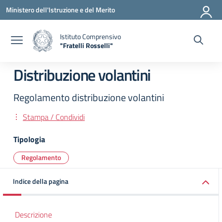
Vai ai contenuti
Vai al menu di navigazione
Vai al footer
Ministero dell'Istruzione e del Merito
Istituto Comprensivo
"Fratelli Rosselli"
— Visita la pagina iniziale della scuola
Distribuzione volantini
Regolamento distribuzione volantini
Stampa / Condividi
Tipologia
Regolamento
Indice della pagina
Descrizione