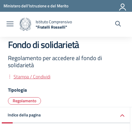
Vai ai contenuti
Vai al menu di navigazione
Vai al footer
Ministero dell'Istruzione e del Merito
Istituto Comprensivo
"Fratelli Rosselli"
— Visita la pagina iniziale della scuola
Fondo di solidarietà
Regolamento per accedere al fondo di
solidarietà
Stampa / Condividi
Tipologia
Regolamento
Indice della pagina