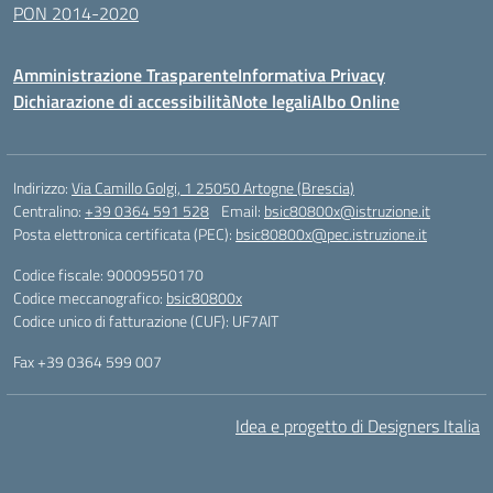
PON 2014-2020
Amministrazione Trasparente
Informativa Privacy
Dichiarazione di accessibilità
Note legali
Albo Online
Indirizzo:
Via Camillo Golgi, 1 25050 Artogne (Brescia)
Centralino:
+39 0364 591 528
Email:
bsic80800x@istruzione.it
Posta elettronica certificata (PEC):
bsic80800x@pec.istruzione.it
Codice fiscale: 90009550170
Codice meccanografico:
bsic80800x
Codice unico di fatturazione (CUF): UF7AIT
Fax +39 0364 599 007
Idea e progetto di Designers Italia