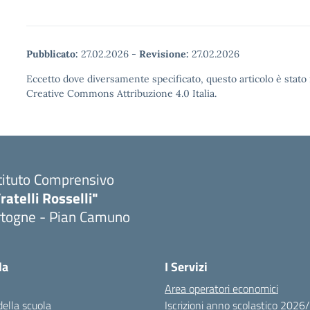
Pubblicato:
27.02.2026
-
Revisione:
27.02.2026
Eccetto dove diversamente specificato, questo articolo è stato 
Creative Commons Attribuzione 4.0 Italia.
tituto Comprensivo
ratelli Rosselli"
rtogne - Pian Camuno
Visita la pagina iniziale della scuola
la
I Servizi
Area operatori economici
della scuola
Iscrizioni anno scolastico 202