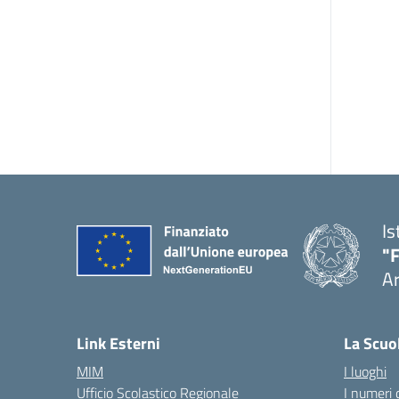
Is
"F
A
— 
Link Esterni
La Scuo
MIM
I luoghi
Ufficio Scolastico Regionale
I numeri 