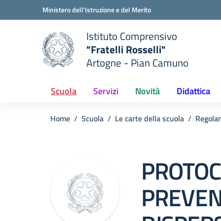
Vai ai contenuti
Vai al menu di navigazione
Vai al footer
Ministero dell'Istruzione e del Merito
Istituto Comprensivo
"Fratelli Rosselli"
Artogne - Pian Camuno
e della scuola
— Visita la pagina iniziale del
Scuola
Servizi
Novità
Didattica
Home
Scuola
Le carte della scuola
Regola
PROTOC
PREVEN