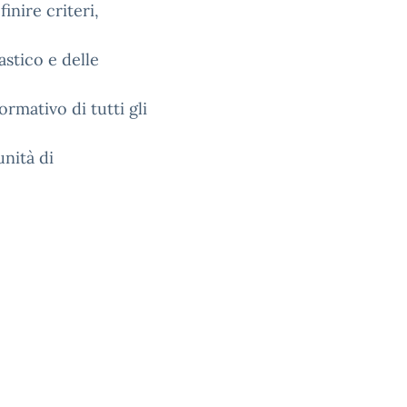
inire criteri,
stico e delle
rmativo di tutti gli
nità di