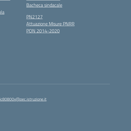
Bacheca sindacale
ola
PN2127
Attuazione Misure PNRR
PON 2014-2020
ic80800x@pec.istruzione.it