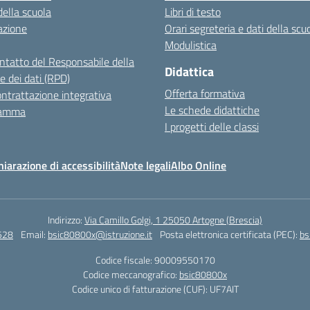
della scuola
Libri di testo
azione
Orari segreteria e dati della scu
Modulistica
ontatto del Responsabile della
Didattica
e dei dati (RPD)
Offerta formativa
ntrattazione integrativa
Le schede didattiche
ramma
I progetti delle classi
hiarazione di accessibilità
Note legali
Albo Online
Indirizzo:
Via Camillo Golgi, 1 25050 Artogne (Brescia)
528
Email:
bsic80800x@istruzione.it
Posta elettronica certificata (PEC):
bs
Codice fiscale: 90009550170
Codice meccanografico:
bsic80800x
Codice unico di fatturazione (CUF): UF7AIT