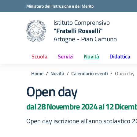
Vai ai contenuti
Vai al menu di navigazione
Vai al footer
Ministero dell'Istruzione e del Merito
Istituto Comprensivo
"Fratelli Rosselli"
Artogne - Pian Camuno
e della scuola
— Visita la pagina iniziale del
Scuola
Servizi
Novità
Didattica
Home
Novità
Calendario eventi
Open day
Open day
dal 28 Novembre 2024 al 12 Dicem
Open day iscrizione all'anno scolastico