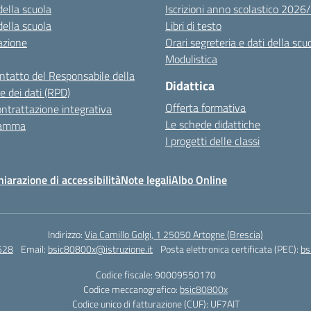
della scuola
Iscrizioni anno scolastico 202
della scuola
Libri di testo
azione
Orari segreteria e dati della scu
Modulistica
ontatto del Responsabile della
Didattica
e dei dati (RPD)
Offerta formativa
ntrattazione integrativa
Le schede didattiche
ramma
I progetti delle classi
hiarazione di accessibilità
Note legali
Albo Online
Indirizzo:
Via Camillo Golgi, 1 25050 Artogne (Brescia)
528
Email:
bsic80800x@istruzione.it
Posta elettronica certificata (PEC):
bs
Codice fiscale: 90009550170
Codice meccanografico:
bsic80800x
Codice unico di fatturazione (CUF): UF7AIT