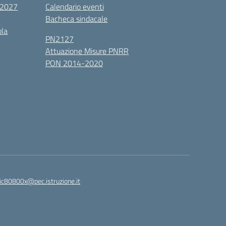
6/2027
Calendario eventi
Bacheca sindacale
ola
PN2127
Attuazione Misure PNRR
PON 2014-2020
ic80800x@pec.istruzione.it