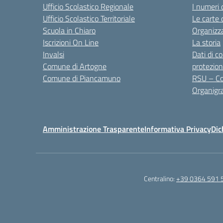
Ufficio Scolastico Regionale
I numeri 
Ufficio Scolastico Territoriale
Le carte 
Scuola in Chiaro
Organizz
Iscrizioni On Line
La storia
Invalsi
Dati di c
Comune di Artogne
protezion
Comune di Piancamuno
RSU – Co
Organig
Amministrazione Trasparente
Informativa Privacy
Dic
Centralino:
+39 0364 591 