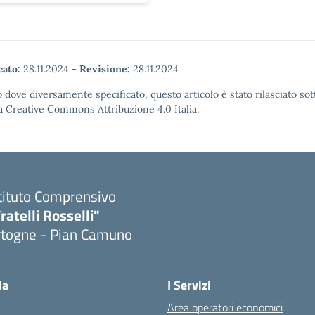
cato:
28.11.2024
-
Revisione:
28.11.2024
 dove diversamente specificato, questo articolo è stato rilasciato sot
a Creative Commons Attribuzione 4.0 Italia.
tituto Comprensivo
ratelli Rosselli"
rtogne - Pian Camuno
Visita la pagina iniziale della scuola
la
I Servizi
Area operatori economici