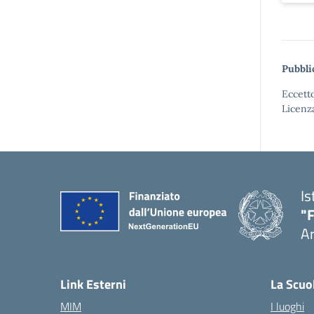
Pubbli
Eccetto
Licenz
Is
"F
A
— 
Link Esterni
La Scuo
MIM
I luoghi