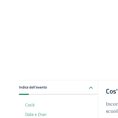
Indice dell'evento
Cos
Incon
Cos'è
scuol
Date e Orari