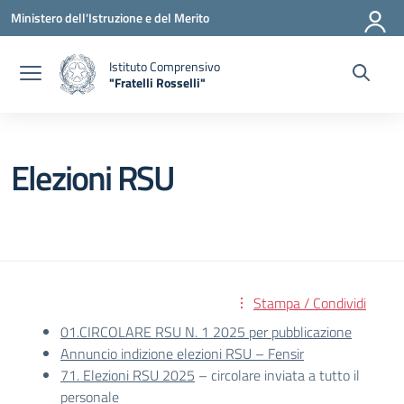
Vai ai contenuti
Vai al menu di navigazione
Vai al footer
Ministero dell'Istruzione e del Merito
Istituto Comprensivo
"Fratelli Rosselli"
— Visita la pagina iniziale della scuola
Elezioni RSU
Stampa / Condividi
01.CIRCOLARE RSU N. 1 2025 per pubblicazione
Annuncio indizione elezioni RSU – Fensir
71. Elezioni RSU 2025
– circolare inviata a tutto il
personale