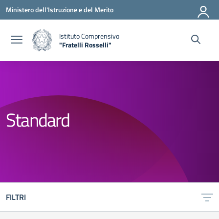
Vai ai contenuti
Vai al menu di navigazione
Vai al footer
Ministero dell'Istruzione e del Merito
Istituto Comprensivo
"Fratelli Rosselli"
— Visita la pagina iniziale della scuola
Standard
FILTRI