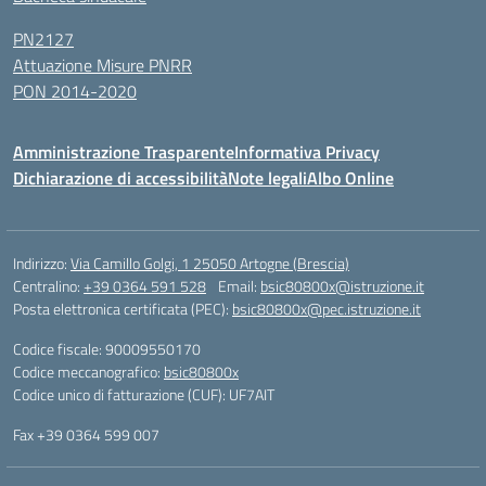
PN2127
Attuazione Misure PNRR
PON 2014-2020
Amministrazione Trasparente
Informativa Privacy
Dichiarazione di accessibilità
Note legali
Albo Online
Indirizzo:
Via Camillo Golgi, 1 25050 Artogne (Brescia)
Centralino:
+39 0364 591 528
Email:
bsic80800x@istruzione.it
Posta elettronica certificata (PEC):
bsic80800x@pec.istruzione.it
Codice fiscale: 90009550170
Codice meccanografico:
bsic80800x
Codice unico di fatturazione (CUF): UF7AIT
Fax +39 0364 599 007