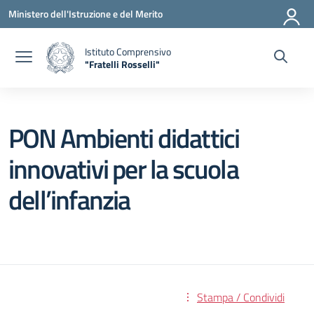
Vai ai contenuti
Vai al menu di navigazione
Vai al footer
Ministero dell'Istruzione e del Merito
Istituto Comprensivo
"Fratelli Rosselli"
— Visita la pagina iniziale della scuola
PON Ambienti didattici
innovativi per la scuola
dell’infanzia
Stampa / Condividi