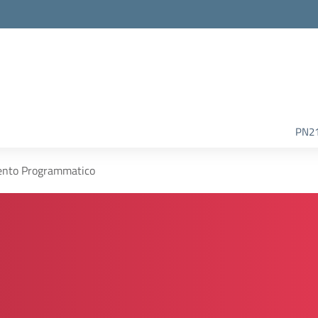
la scuola
PN2
nto Programmatico