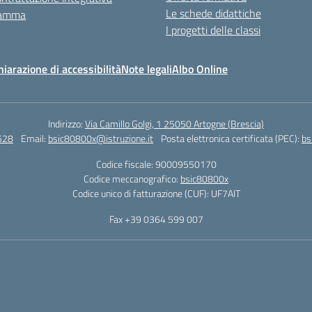
Le schede didattiche
ramma
I progetti delle classi
hiarazione di accessibilità
Note legali
Albo Online
Indirizzo:
Via Camillo Golgi, 1 25050 Artogne (Brescia)
528
Email:
bsic80800x@istruzione.it
Posta elettronica certificata (PEC):
bs
Codice fiscale: 90009550170
Codice meccanografico:
bsic80800x
Codice unico di fatturazione (CUF): UF7AIT
Fax +39 0364 599 007