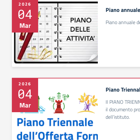
2026
04
Piano annuale 
Piano annuale del
Mar
2026
04
Piano Trienna
Il PIANO TRIE
Mar
il documento pr
dell’istituto.