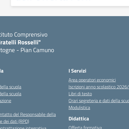
tituto Comprensivo
ratelli Rosselli"
rtogne - Pian Camuno
Visita la pagina iniziale della scuola
la
I Servizi
Area operatori economici
della scuola
Iscrizioni anno scolastico 202
della scuola
Libri di testo
azione
Orari segreteria e dati della scu
Modulistica
ontatto del Responsabile della
Didattica
e dei dati (RPD)
Offerta formativa
ntrattazione integrativa