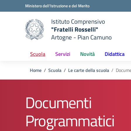
Vai ai contenuti
Vai al menu di navigazione
Vai al footer
Ministero dell'Istruzione e del Merito
Istituto Comprensivo
"Fratelli Rosselli"
Artogne - Pian Camuno
e della scuola
— Visita la pagina iniziale del
Scuola
Servizi
Novità
Didattica
Home
Scuola
Le carte della scuola
Docume
Documenti
Programmatici