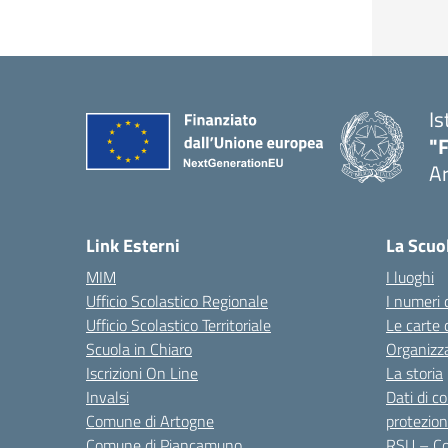
Is
"F
A
— 
Link Esterni
La Scuo
MIM
I luoghi
Ufficio Scolastico Regionale
I numeri 
Ufficio Scolastico Territoriale
Le carte 
Scuola in Chiaro
Organizz
Iscrizioni On Line
La storia
Invalsi
Dati di c
Comune di Artogne
protezion
Comune di Piancamuno
RSU – Co