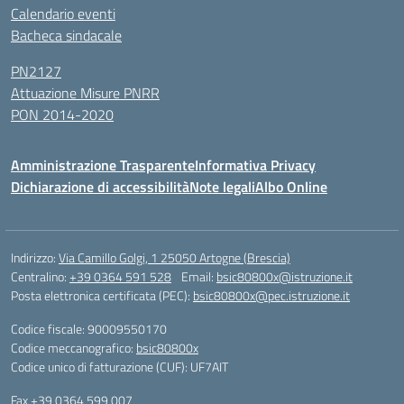
Calendario eventi
Bacheca sindacale
PN2127
Attuazione Misure PNRR
PON 2014-2020
Amministrazione Trasparente
Informativa Privacy
Dichiarazione di accessibilità
Note legali
Albo Online
Indirizzo:
Via Camillo Golgi, 1 25050 Artogne (Brescia)
Centralino:
+39 0364 591 528
Email:
bsic80800x@istruzione.it
Posta elettronica certificata (PEC):
bsic80800x@pec.istruzione.it
Codice fiscale: 90009550170
Codice meccanografico:
bsic80800x
Codice unico di fatturazione (CUF): UF7AIT
Fax +39 0364 599 007