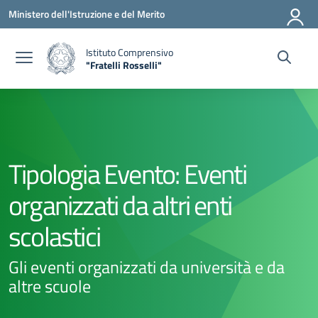
Vai ai contenuti
Vai al menu di navigazione
Vai al footer
Ministero dell'Istruzione e del Merito
Istituto Comprensivo
"Fratelli Rosselli"
— Visita la pagina iniziale della scuola
Tipologia Evento:
Eventi
organizzati da altri enti
scolastici
Gli eventi organizzati da università e da
altre scuole