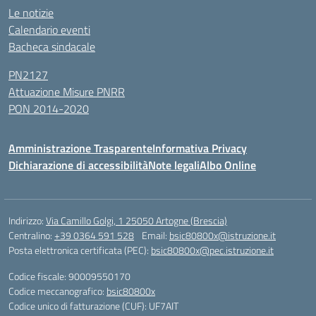
Le notizie
Calendario eventi
Bacheca sindacale
PN2127
Attuazione Misure PNRR
PON 2014-2020
Amministrazione Trasparente
Informativa Privacy
Dichiarazione di accessibilità
Note legali
Albo Online
Indirizzo:
Via Camillo Golgi, 1 25050 Artogne (Brescia)
Centralino:
+39 0364 591 528
Email:
bsic80800x@istruzione.it
Posta elettronica certificata (PEC):
bsic80800x@pec.istruzione.it
Codice fiscale: 90009550170
Codice meccanografico:
bsic80800x
Codice unico di fatturazione (CUF): UF7AIT