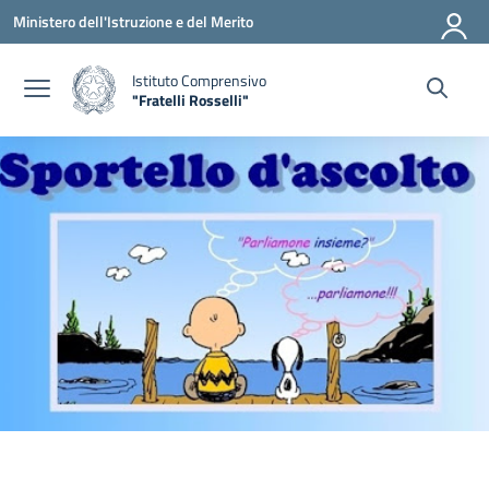
Vai ai contenuti
Vai al menu di navigazione
Vai al footer
Ministero dell'Istruzione e del Merito
Istituto Comprensivo
"Fratelli Rosselli"
— Visita la pagina iniziale della scuola