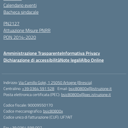
Calendario eventi
Bacheca sindacale
PN2127
Attuazione Misure PNRR
PON 2014-2020
Amministrazione Trasparente
Informativa Privacy
Dichiarazione di accessibilità
Note legali
Albo Online
Indirizzo:
Via Camillo Golgi, 1 25050 Artogne (Brescia)
Centralino:
+39 0364 591 528
Email:
bsic80800x@istruzione.it
Posta elettronica certificata (PEC):
bsic80800x@pec.istruzione.it
Codice fiscale: 90009550170
Codice meccanografico:
bsic80800x
Codice unico di fatturazione (CUF): UF7AIT
Fax +39 0364 599 007