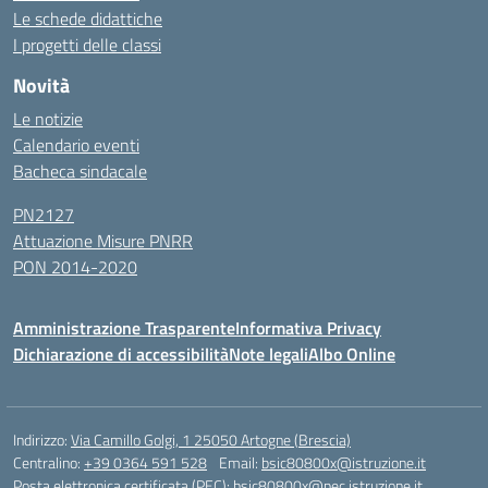
Le schede didattiche
I progetti delle classi
Novità
Le notizie
Calendario eventi
Bacheca sindacale
PN2127
Attuazione Misure PNRR
PON 2014-2020
Amministrazione Trasparente
Informativa Privacy
Dichiarazione di accessibilità
Note legali
Albo Online
Indirizzo:
Via Camillo Golgi, 1 25050 Artogne (Brescia)
Centralino:
+39 0364 591 528
Email:
bsic80800x@istruzione.it
Posta elettronica certificata (PEC):
bsic80800x@pec.istruzione.it