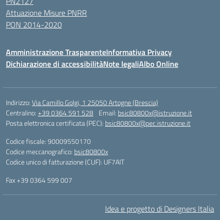
PN2127
Attuazione Misure PNRR
PON 2014-2020
Amministrazione Trasparente
Informativa Privacy
Dichiarazione di accessibilità
Note legali
Albo Online
Indirizzo:
Via Camillo Golgi, 1 25050 Artogne (Brescia)
Centralino:
+39 0364 591 528
Email:
bsic80800x@istruzione.it
Posta elettronica certificata (PEC):
bsic80800x@pec.istruzione.it
Codice fiscale: 90009550170
Codice meccanografico:
bsic80800x
Codice unico di fatturazione (CUF): UF7AIT
Fax +39 0364 599 007
Idea e progetto di Designers Italia