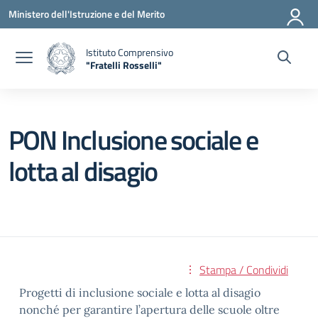
Vai ai contenuti
Vai al menu di navigazione
Vai al footer
Ministero dell'Istruzione e del Merito
Istituto Comprensivo
"Fratelli Rosselli"
— Visita la pagina iniziale della scuola
PON Inclusione sociale e
lotta al disagio
Stampa / Condividi
Progetti di inclusione sociale e lotta al dis
agio
nonché per garantire l’apertura delle scuole oltre