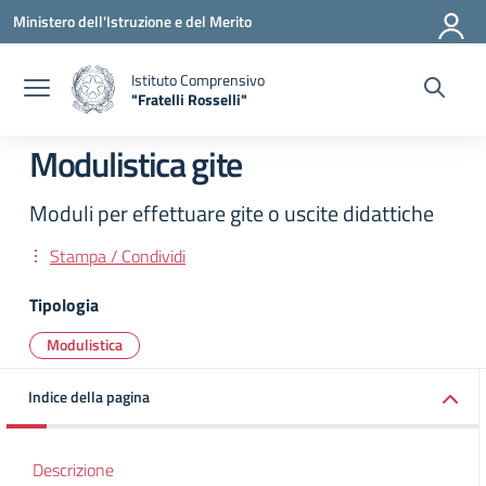
Vai ai contenuti
Vai al menu di navigazione
Vai al footer
Ministero dell'Istruzione e del Merito
Istituto Comprensivo
"Fratelli Rosselli"
— Visita la pagina iniziale della scuola
Modulistica gite
Moduli per effettuare gite o uscite didattiche
Stampa / Condividi
Tipologia
Modulistica
Indice della pagina
Descrizione